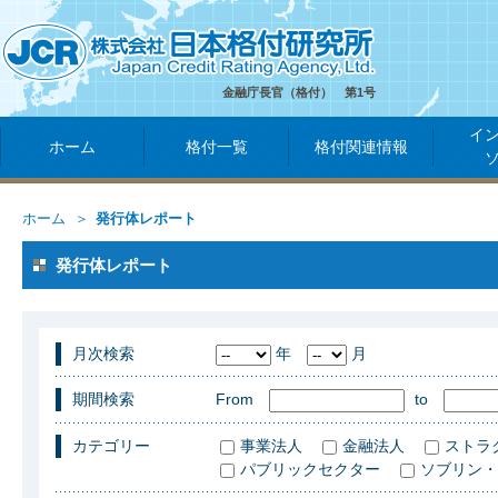
金融庁長官（格付） 第1号
イ
ホーム
格付一覧
格付関連情報
ホーム
発行体レポート
発行体レポート
月次検索
年
月
期間検索
From
to
カテゴリー
事業法人
金融法人
ストラ
パブリックセクター
ソブリン・