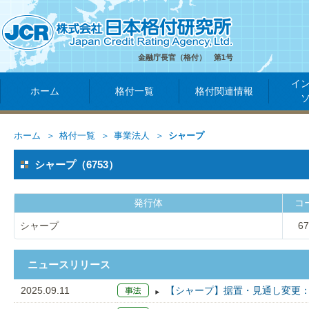
金融庁長官（格付） 第1号
イ
ホーム
格付一覧
格付関連情報
ホーム
格付一覧
事業法人
シャープ
シャープ（6753）
発行体
コ
シャープ
67
ニュースリリース
2025.09.11
【シャープ】据置・見通し変更：