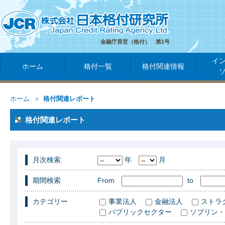
金融庁長官（格付） 第1号
イ
ホーム
格付一覧
格付関連情報
ホーム
格付関連レポート
格付関連レポート
月次検索
年
月
期間検索
From
to
カテゴリー
事業法人
金融法人
ストラ
パブリックセクター
ソブリン・