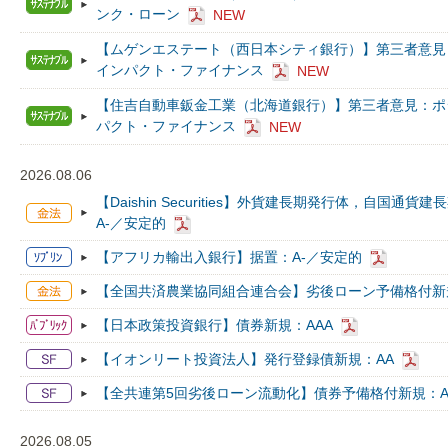
ンク・ローン
NEW
【ムゲンエステート（西日本シティ銀行）】第三者意見
インパクト・ファイナンス
NEW
【住吉自動車鈑金工業（北海道銀行）】第三者意見：ポ
パクト・ファイナンス
NEW
2026.08.06
【Daishin Securities】外貨建長期発行体，自国通
A-／安定的
【アフリカ輸出入銀行】据置：A-／安定的
【全国共済農業協同組合連合会】劣後ローン予備格付新規
【日本政策投資銀行】債券新規：AAA
【イオンリート投資法人】発行登録債新規：AA
【全共連第5回劣後ローン流動化】債券予備格付新規：A
2026.08.05