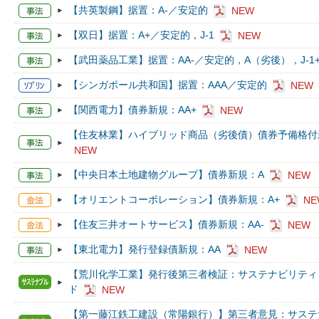
【共英製鋼】据置：A-／安定的
NEW
【双日】据置：A+／安定的，J-1
NEW
【武田薬品工業】据置：AA-／安定的，A（劣後），J-1
【シンガポール共和国】据置：AAA／安定的
NEW
【関西電力】債券新規：AA+
NEW
【住友林業】ハイブリッド商品（劣後債）債券予備格付
NEW
【中央日本土地建物グループ】債券新規：A
NEW
【オリエントコーポレーション】債券新規：A+
NE
【住友三井オートサービス】債券新規：AA-
NEW
【東北電力】発行登録債新規：AA
NEW
【荒川化学工業】発行後第三者検証：サステナビリティ
ド
NEW
【第一藤江鉄工建設（常陽銀行）】第三者意見：サステ