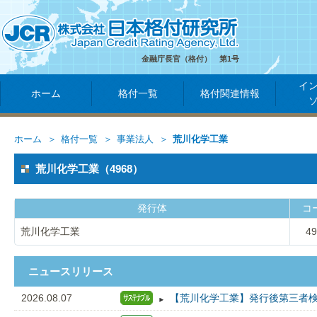
金融庁長官（格付） 第1号
イ
ホーム
格付一覧
格付関連情報
ホーム
格付一覧
事業法人
荒川化学工業
荒川化学工業（4968）
発行体
コ
荒川化学工業
49
ニュースリリース
2026.08.07
【荒川化学工業】発行後第三者