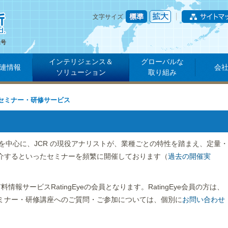
文字サイズ
1号
インテリジェンス＆
グローバルな
連情報
会
ソリューション
取り組み
セミナー・研修サービス
マを中心に、JCR の現役アナリストが、業種ごとの特性を踏まえ、定量・
介するといったセミナーを頻繁に開催しております（
過去の開催実
料情報サービスRatingEyeの会員となります。RatingEye会員の方は、
ミナー・研修講座へのご質問・ご参加については、個別に
お問い合わせ