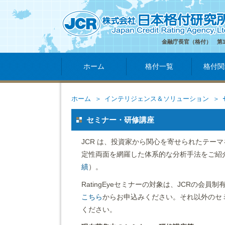
金融庁長官（格付） 第
ホーム
格付一覧
格付関
ホーム
インテリジェンス＆ソリューション
セミナー・研修講座
JCR は、投資家から関心を寄せられたテー
定性両面を網羅した体系的な分析手法をご紹
績
）。
RatingEyeセミナーの対象は、JCRの会員制有
こちら
からお申込みください。それ以外のセ
ください。