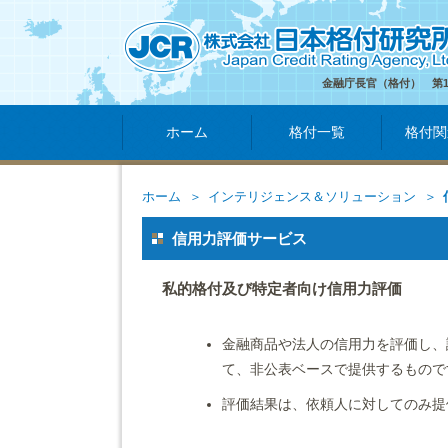
金融庁長官（格付） 第
ホーム
格付一覧
格付関
ホーム
インテリジェンス＆ソリューション
信用力評価サービス
私的格付及び特定者向け信用力評価
金融商品や法人の信用力を評価し、
て、非公表ベースで提供するもので
評価結果は、依頼人に対してのみ提