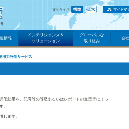
文字サイズ
1号
インテリジェンス＆
グローバルな
連情報
会
ソリューション
取り組み
信用力評価サービス
評価結果を、記号等の等級あるいはレポートの文章等によっ
す。
供します。