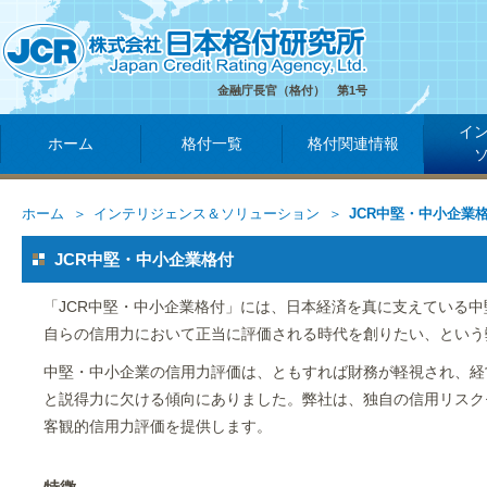
金融庁長官（格付） 第1号
イ
ホーム
格付一覧
格付関連情報
ホーム
インテリジェンス＆ソリューション
JCR中堅・中小企業
JCR中堅・中小企業格付
「JCR中堅・中小企業格付」には、日本経済を真に支えている
自らの信用力において正当に評価される時代を創りたい、という
中堅・中小企業の信用力評価は、ともすれば財務が軽視され、経
と説得力に欠ける傾向にありました。弊社は、独自の信用リスク
客観的信用力評価を提供します。