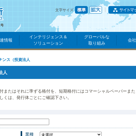
文字サイズ
1号
インテリジェンス＆
グローバルな
連情報
会
ソリューション
取り組み
ナンス（投資法人
法人
付またはそれに準ずる格付を、短期格付にはコマーシャルペーパーまた
しくは、発行体ごとにご確認下さい。
業種