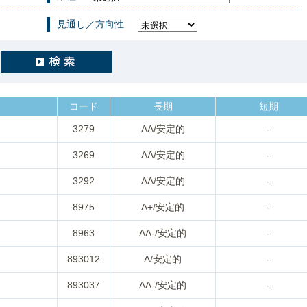
見通し／方向性
コード
長期
短期
3279
AA/安定的
-
3269
AA/安定的
-
3292
AA/安定的
-
8975
A+/安定的
-
8963
AA-/安定的
-
893012
A/安定的
-
893037
AA-/安定的
-