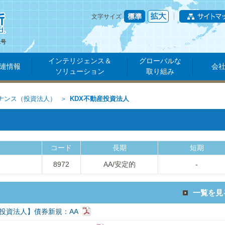
文字サイズ
1号
インテリジェンス＆
グローバルな
連情報
会
ソリューション
取り組み
ナンス（投資法人）
KDX不動産投資法人
コード
長期
短期
8972
AA/安定的
-
一覧を見
産投資法人】債券新規：AA