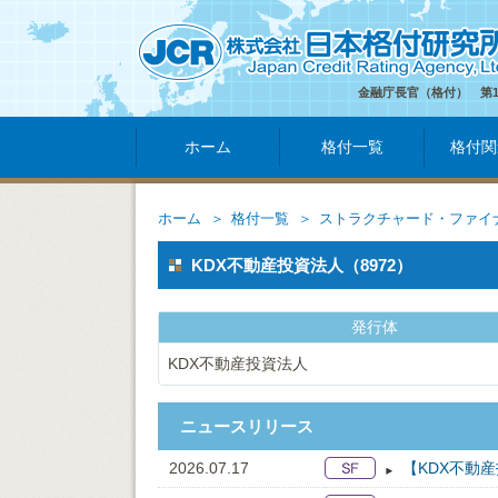
金融庁長官（格付） 第
ホーム
格付一覧
格付関
ホーム
格付一覧
ストラクチャード・ファイ
KDX不動産投資法人（8972）
発行体
KDX不動産投資法人
ニュースリリース
2026.07.17
【KDX不動