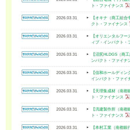
ト・ファイナンス
2026.03.31
【オキナ（商工組合
クト・ファイナンス
2026.03.31
【オリエンタルフー
ィブ・インパクト・
2026.03.31
【沼尻HLDGS（商
ンパクト・ファイナ
2026.03.31
【信和ホールディン
インパクト・ファイ
2026.03.31
【天理集成材（南都
ト・ファイナンス
2026.03.31
【汎建製作所（南都
ト・ファイナンス
2026.03.31
【本村工業（南都銀