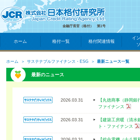
金融庁長官（格付） 第1号
イ
ホーム
格付一覧
格付関連情報
ホーム
サステナブルファイナンス・ESG
最新ニュース一覧
最新のニュース
2026.03.31
【丸徳商事（静岡銀
ファイナンス
2026.03.31
【建築工房暖（清水
ト・ファイナンス
2026.03.31
【総合電機（十八親