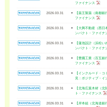
ファイナンス
2026.03.31
【薬王製薬（南都銀
ファイナンス
2026.03.31
【大興不動産（西日
ンパクト・ファイナ
2026.03.31
【蓮池設計（浜松い
ンパクト・ファイナ
2026.03.31
【豊國工業（百五銀
ファイナンス
2026.03.31
【インクルード・コ
見：ポジティブ・イ
2026.03.31
【北海広葉木材（北
ト・ファイナンス
2026.03.31
【岸本組（北海道銀