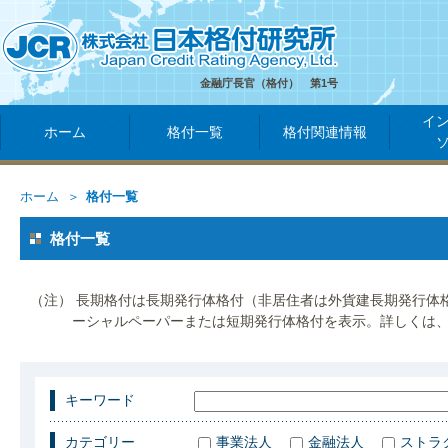
金融庁長官（格付） 第1号
イ
ホーム
格付一覧
格付関連情報
ホーム
格付一覧
格付一覧
（注） 長期格付は長期発行体格付（非居住者は外貨建長期発行体
ーシャルペーパーまたは短期発行体格付を表示。詳しくは
キーワード
カテゴリー
事業法人
金融法人
ストラ