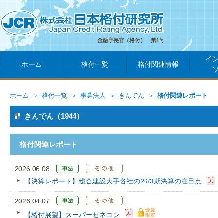
金融庁長官（格付） 第1号
イ
ホーム
格付一覧
格付関連情報
ホーム
格付一覧
事業法人
きんでん
格付関連レポート
きんでん（1944）
格付関連レポート
2026.06.08
【決算レポート】総合建設大手各社の26/3期決算の注目点
2026.04.07
【格付展望】スーパーゼネコン