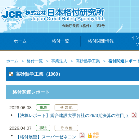
金融庁長官（格付） 第1号
イ
ホーム
格付一覧
格付関連情報
ホーム
格付一覧
事業法人
高砂熱学工業
格付関連レポー
高砂熱学工業（1969）
格付関連レポート
2026.06.08
【決算レポート】総合建設大手各社の26/3期決算の注目点
2026.04.07
【格付展望】スーパーゼネコン