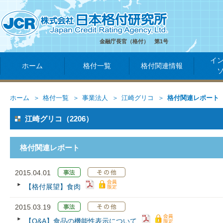
金融庁長官（格付） 第1号
イ
ホーム
格付一覧
格付関連情報
ホーム
格付一覧
事業法人
江崎グリコ
格付関連レポート
江崎グリコ（2206）
格付関連レポート
2015.04.01
【格付展望】食肉
2015.03.19
【Q&A】食品の機能性表示について