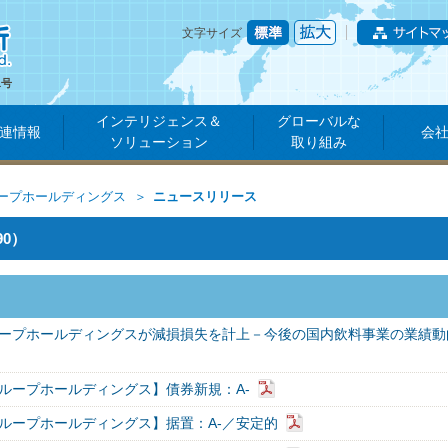
文字サイズ
1号
インテリジェンス＆
グローバルな
連情報
会
ソリューション
取り組み
ープホールディングス
ニュースリリース
0）
ープホールディングスが減損損失を計上－今後の国内飲料事業の業績動
ループホールディングス】債券新規：A-
ループホールディングス】据置：A-／安定的