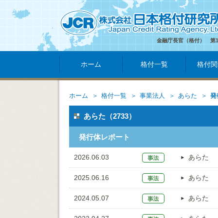
金融庁長官（格付） 第
ホーム
格付一覧
格付関
ホーム
格付一覧
事業法人
あらた
発
あらた（2733）
発行体レポート
2026.06.03
あらた
2025.06.16
あらた
2024.05.07
あらた