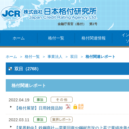
金融庁長官（格付） 第1号
イ
ホーム
格付一覧
格付関連情報
ホーム
格付一覧
事業法人
双日
格付関連レポート
双日（2768）
格付関連レポート
2022.04.19
【格付展望】日用雑貨品卸
2022.03.11
【業界動向】鉄鋼商社―需要回復や鋼材市況の上昇で業績改善