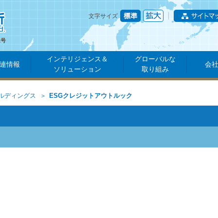
文字サイズ
1号
インテリジェンス＆
グローバルな
連情報
会
ソリューション
取り組み
ルディングス
ESGクレジットアウトルック