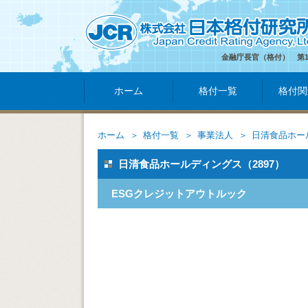
金融庁長官（格付） 第
ホーム
格付一覧
格付関
ホーム
格付一覧
事業法人
日清食品ホー
日清食品ホールディングス（2897）
ESGクレジットアウトルック