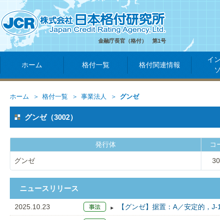
金融庁長官（格付） 第1号
イ
ホーム
格付一覧
格付関連情報
ホーム
格付一覧
事業法人
グンゼ
グンゼ（3002）
発行体
コ
グンゼ
30
ニュースリリース
2025.10.23
【グンゼ】据置：A／安定的，J-