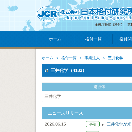
金融庁長官（格付） 第
ホーム
格付一覧
格付関
ホーム
格付一覧
事業法人
三井化学
三井化学（4183）
発行体
三井化学
ニュースリリース
2026.06.15
三井化学が米