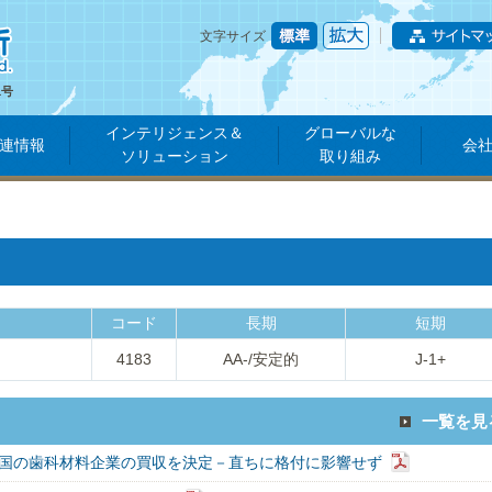
文字サイズ
1号
インテリジェンス＆
グローバルな
連情報
会
ソリューション
取り組み
コード
長期
短期
4183
AA-/安定的
J-1+
一覧を見
国の歯科材料企業の買収を決定－直ちに格付に影響せず