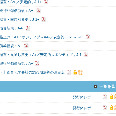
置：AA-／安定的，J-1+
発行登録債新規：AA-
据置・限度額変更：J-1+
債券新規：AA-
上げ：A+／ポジティブ→AA-／安定的，J-1→J-1+
債券新規：A+
据置・見通し変更：A+／安定的→ポジティブ，J-1
発行登録債新規：A+
ト】総合化学各社の23/3期決算の注目点
一覧を見
発行体レポート
発行体レポート