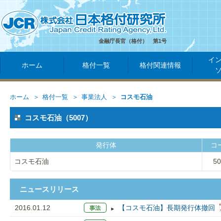
金融庁長官（格付） 第1号
イ
ホーム
格付一覧
格付関連情報
ホーム
格付一覧
事業法人
コスモ石油
コスモ石油（5007）
発行体
コ
コスモ石油
50
ニュースリリース
2016.01.12
【コスモ石油】長期発行体撤回