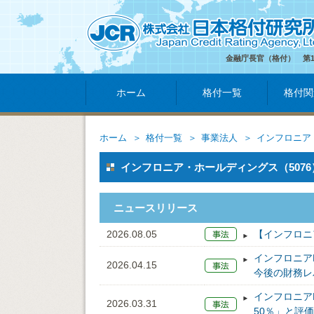
金融庁長官（格付） 第
ホーム
格付一覧
格付関
ホーム
格付一覧
事業法人
インフロニア
インフロニア・ホールディングス（5076
ニュースリリース
2026.08.05
【インフロニ
インフロニア
2026.04.15
今後の財務レ
インフロニア
2026.03.31
50％」と評価