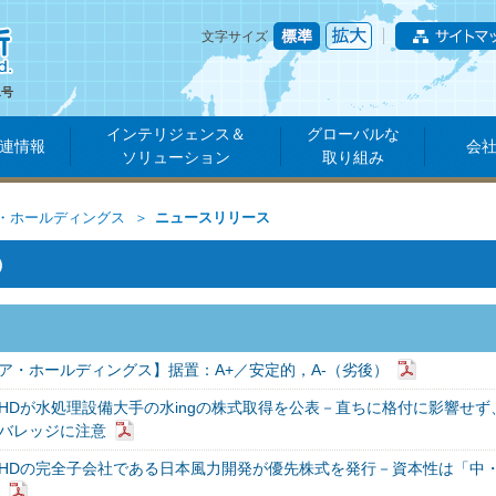
文字サイズ
1号
インテリジェンス＆
グローバルな
連情報
会
ソリューション
取り組み
・ホールディングス
ニュースリリース
）
ア・ホールディングス】据置：A+／安定的，A-（劣後）
HDが水処理設備大手の水ingの株式取得を公表－直ちに格付に影響せず
バレッジに注意
HDの完全子会社である日本風力開発が優先株式を発行－資本性は「中