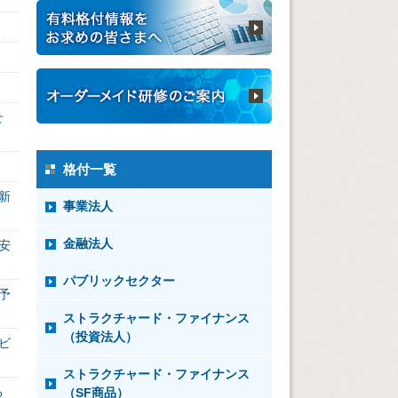
せ
格付一覧
新
事業法人
金融法人
安
パブリックセクター
予
ストラクチャード・ファイナンス
（投資法人）
ビ
ストラクチャード・ファイナンス
る
（SF商品）