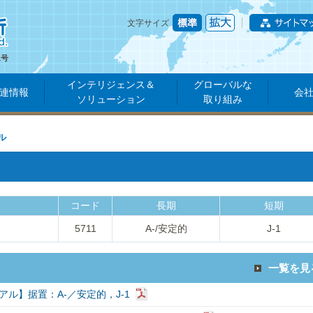
文字サイズ
1号
インテリジェンス＆
グローバルな
連情報
会
ソリューション
取り組み
ル
コード
長期
短期
5711
A-/安定的
J-1
一覧を見
アル】据置：A-／安定的，J-1