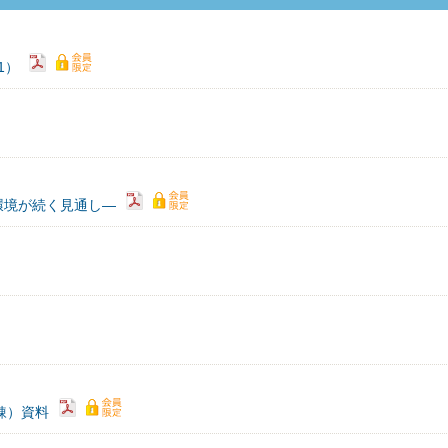
1）
環境が続く見通し―
精錬）資料