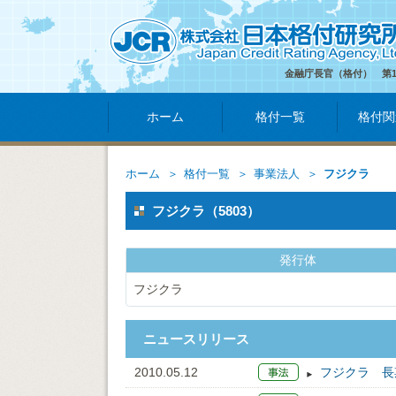
金融庁長官（格付） 第
ホーム
格付一覧
格付関
ホーム
格付一覧
事業法人
フジクラ
フジクラ（5803）
発行体
フジクラ
ニュースリリース
2010.05.12
フジクラ 長