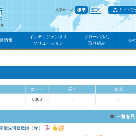
文字サイズ
1号
インテリジェンス＆
グローバルな
連情報
会
ソリューション
取り組み
コード
長期
短期
5803
-
-
一覧を見
期優先債務撤回（Ap）