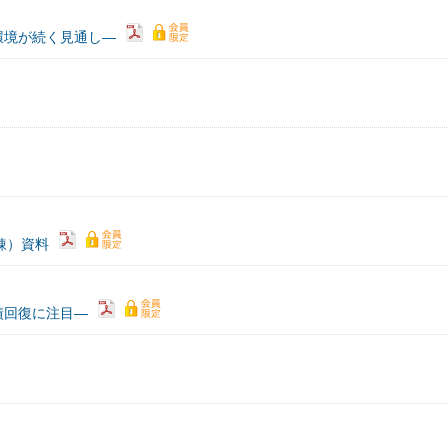
環境が続く見通し―
精錬）資料
績回復に注目―