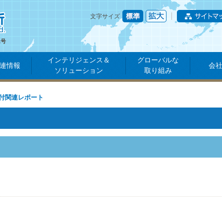
文字サイズ
1号
インテリジェンス＆
グローバルな
連情報
会
ソリューション
取り組み
付関連レポート