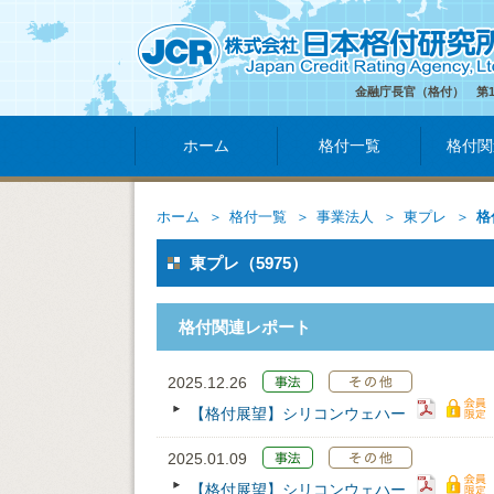
金融庁長官（格付） 第
ホーム
格付一覧
格付関
ホーム
格付一覧
事業法人
東プレ
格
東プレ（5975）
格付関連レポート
2025.12.26
【格付展望】シリコンウェハー
2025.01.09
【格付展望】シリコンウェハー