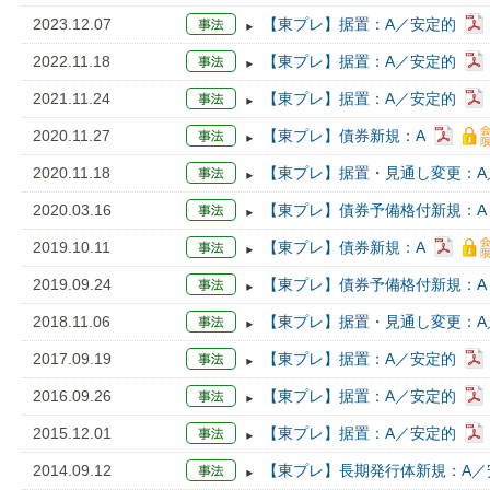
2023.12.07
【東プレ】据置：A／安定的
2022.11.18
【東プレ】据置：A／安定的
2021.11.24
【東プレ】据置：A／安定的
2020.11.27
【東プレ】債券新規：A
2020.11.18
【東プレ】据置・見通し変更：A
2020.03.16
【東プレ】債券予備格付新規：A
2019.10.11
【東プレ】債券新規：A
2019.09.24
【東プレ】債券予備格付新規：A
2018.11.06
【東プレ】据置・見通し変更：A
2017.09.19
【東プレ】据置：A／安定的
2016.09.26
【東プレ】据置：A／安定的
2015.12.01
【東プレ】据置：A／安定的
2014.09.12
【東プレ】長期発行体新規：A／