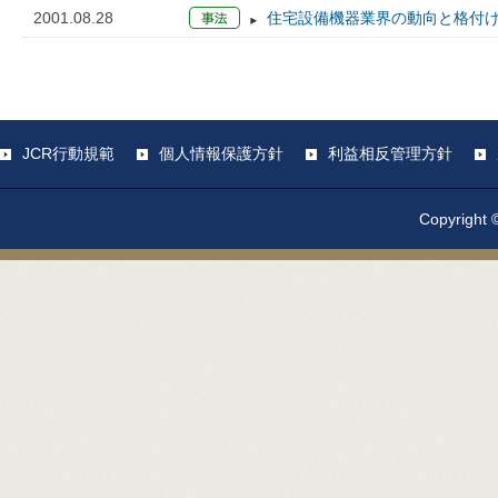
2001.08.28
住宅設備機器業界の動向と格付
JCR行動規範
個人情報保護方針
利益相反管理方針
Copyright