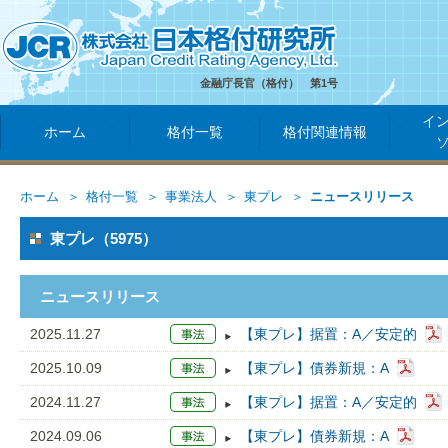
金融庁長官（格付） 第1号
イ
ホーム
格付一覧
格付関連情報
ホーム
格付一覧
事業法人
東プレ
ニュースリリース
東プレ（5975）
ニュースリリース
2025.11.27
【東プレ】据置：A／安定的
2025.10.09
【東プレ】債券新規：A
2024.11.27
【東プレ】据置：A／安定的
2024.09.06
【東プレ】債券新規：A