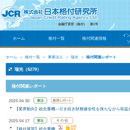
金融庁長官（格付） 第1号
イ
ホーム
格付一覧
格付関連情報
ホーム
格付一覧
事業法人
瑞光
格付関連レポート
瑞光（6279）
格付関連レポート
2025.04.30
【業界動向】総合重機―引き続き財務健全性を保ちながら収益
2025.04.17
【格付展望】総合重機