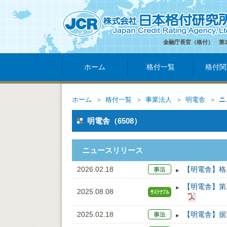
金融庁長官（格付） 第
ホーム
格付一覧
格付関
ホーム
格付一覧
事業法人
明電舎
ニ
明電舎（6508）
ニュースリリース
2026.02.18
【明電舎】格
【明電舎】第
2025.08.08
2025.02.18
【明電舎】据