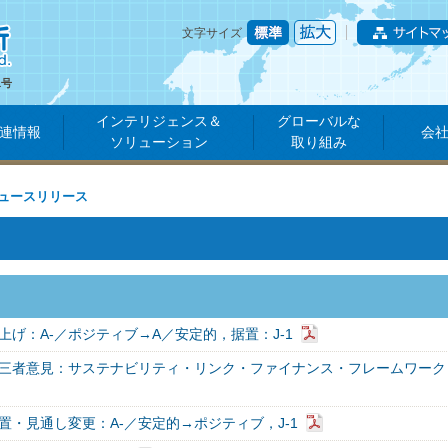
文字サイズ
1号
インテリジェンス＆
グローバルな
連情報
会
ソリューション
取り組み
ュースリリース
上げ：A-／ポジティブ→A／安定的，据置：J-1
三者意見：サステナビリティ・リンク・ファイナンス・フレームワーク
置・見通し変更：A-／安定的→ポジティブ，J-1