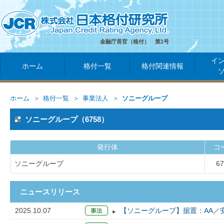
金融庁長官（格付） 第1号
イ
ホーム
格付一覧
格付関連情報
ホーム
格付一覧
事業法人
ソニーグループ
ソニーグループ（6758）
発行体
コ
ソニーグループ
67
ニュースリリース
2025.10.07
【ソニーグループ】据置：AA／