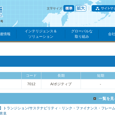
文字サイズ
1号
インテリジェンス＆
グローバルな
連情報
会
ソリューション
取り組み
コード
長期
短期
7012
A/ポジティブ
-
一覧を見
】トランジション/サステナビリティ・リンク・ファイナンス・フレー
意見