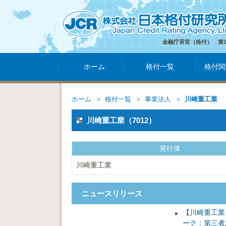
金融庁長官（格付） 第
ホーム
格付一覧
格付関
ホーム
格付一覧
事業法人
川崎重工業
川崎重工業（7012）
発行体
川崎重工業
ニュースリリース
【川崎重工業
ーク：第三者