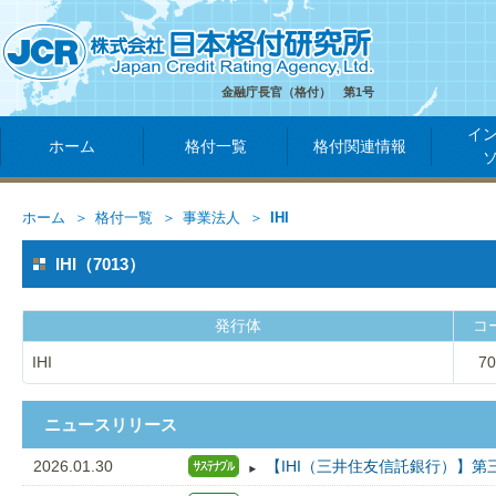
金融庁長官（格付） 第1号
イ
ホーム
格付一覧
格付関連情報
ホーム
格付一覧
事業法人
IHI
IHI（7013）
発行体
コ
IHI
70
ニュースリリース
2026.01.30
【IHI（三井住友信託銀行）】