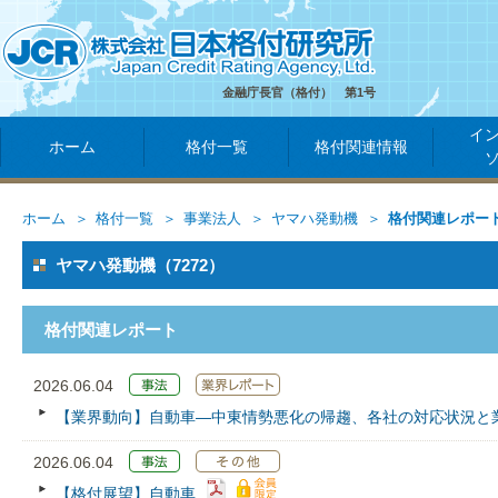
金融庁長官（格付） 第1号
イ
ホーム
格付一覧
格付関連情報
ホーム
格付一覧
事業法人
ヤマハ発動機
格付関連レポー
ヤマハ発動機（7272）
格付関連レポート
2026.06.04
【業界動向】自動車―中東情勢悪化の帰趨、各社の対応状況と
2026.06.04
【格付展望】自動車