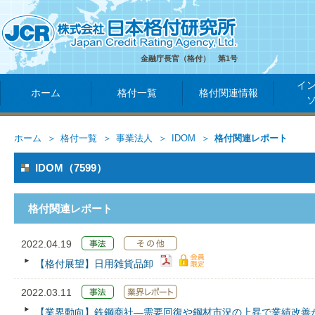
金融庁長官（格付） 第1号
イ
ホーム
格付一覧
格付関連情報
ホーム
格付一覧
事業法人
IDOM
格付関連レポート
IDOM（7599）
格付関連レポート
2022.04.19
【格付展望】日用雑貨品卸
2022.03.11
【業界動向】鉄鋼商社―需要回復や鋼材市況の上昇で業績改善