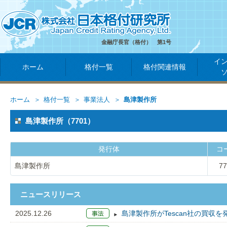
金融庁長官（格付） 第1号
イ
ホーム
格付一覧
格付関連情報
ホーム
格付一覧
事業法人
島津製作所
島津製作所（7701）
発行体
コ
島津製作所
77
ニュースリリース
2025.12.26
島津製作所がTescan社の買収