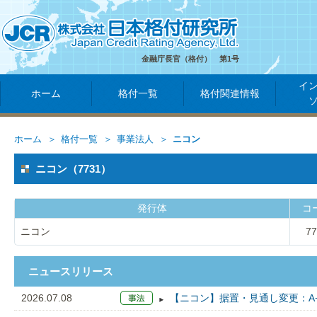
金融庁長官（格付） 第1号
イ
ホーム
格付一覧
格付関連情報
ホーム
格付一覧
事業法人
ニコン
ニコン（7731）
発行体
コ
ニコン
77
ニュースリリース
2026.07.08
【ニコン】据置・見通し変更：A+