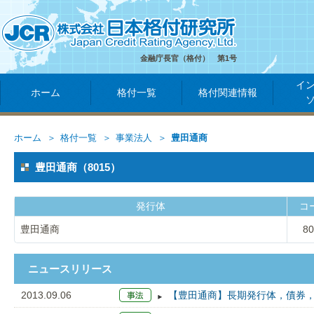
金融庁長官（格付） 第1号
イ
ホーム
格付一覧
格付関連情報
ホーム
格付一覧
事業法人
豊田通商
豊田通商（8015）
発行体
コ
豊田通商
80
ニュースリリース
2013.09.06
【豊田通商】長期発行体，債券，