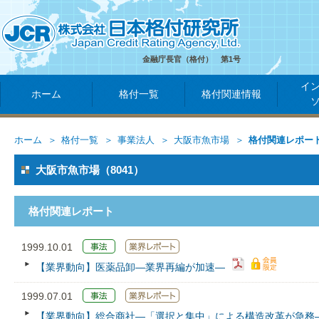
金融庁長官（格付） 第1号
イ
ホーム
格付一覧
格付関連情報
ホーム
格付一覧
事業法人
大阪市魚市場
格付関連レポー
大阪市魚市場（8041）
格付関連レポート
1999.10.01
【業界動向】医薬品卸―業界再編が加速―
1999.07.01
【業界動向】総合商社―「選択と集中」による構造改革が急務