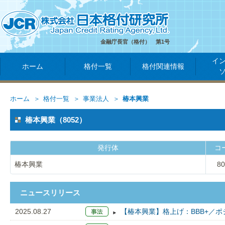
金融庁長官（格付） 第1号
イ
ホーム
格付一覧
格付関連情報
ホーム
格付一覧
事業法人
椿本興業
椿本興業（8052）
発行体
コ
椿本興業
80
ニュースリリース
2025.08.27
【椿本興業】格上げ：BBB+／ポ