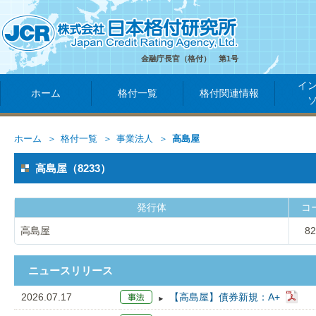
金融庁長官（格付） 第1号
イ
ホーム
格付一覧
格付関連情報
ホーム
格付一覧
事業法人
高島屋
高島屋（8233）
発行体
コ
高島屋
82
ニュースリリース
2026.07.17
【高島屋】債券新規：A+