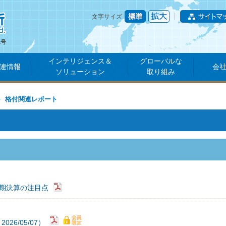
文字サイズ
1号
インテリジェンス＆
グローバルな
連情報
会
ソリューション
取り組み
格付関連レポート
3期決算の注目点
6/05/07）