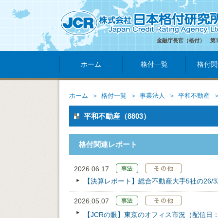
金融庁長官（格付） 第
ホーム
格付一覧
格付関
ホーム
格付一覧
事業法人
平和不動産
平和不動産（8803）
格付関連レポート
2026.06.17
【決算レポート】総合不動産大手5社の26/
2026.05.07
【JCRの眼】東京のオフィス市況（配信日：202