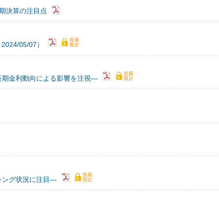
3期決算の注目点
4/05/07）
長期金利動向による影響を注視―
シング状況に注目―