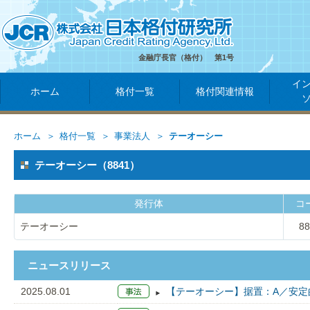
金融庁長官（格付） 第1号
イ
ホーム
格付一覧
格付関連情報
ホーム
格付一覧
事業法人
テーオーシー
テーオーシー（8841）
発行体
コ
テーオーシー
88
ニュースリリース
2025.08.01
【テーオーシー】据置：A／安定