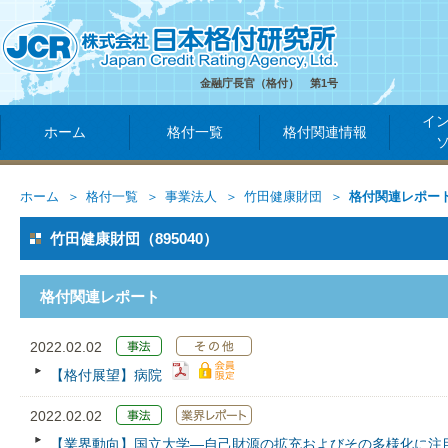
金融庁長官（格付） 第1号
イ
ホーム
格付一覧
格付関連情報
ホーム
格付一覧
事業法人
竹田健康財団
格付関連レポー
竹田健康財団（895040）
格付関連レポート
2022.02.02
【格付展望】病院
2022.02.02
【業界動向】国立大学―自己財源の拡充およびその多様化に注