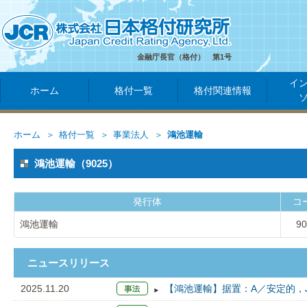
金融庁長官（格付） 第1号
イ
ホーム
格付一覧
格付関連情報
ホーム
格付一覧
事業法人
鴻池運輸
鴻池運輸（9025）
発行体
コ
鴻池運輸
90
ニュースリリース
2025.11.20
【鴻池運輸】据置：A／安定的，J