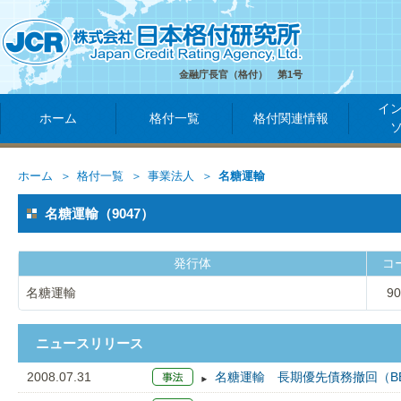
金融庁長官（格付） 第1号
イ
ホーム
格付一覧
格付関連情報
ホーム
格付一覧
事業法人
名糖運輸
名糖運輸（9047）
発行体
コ
名糖運輸
90
ニュースリリース
2008.07.31
名糖運輸 長期優先債務撤回（BB