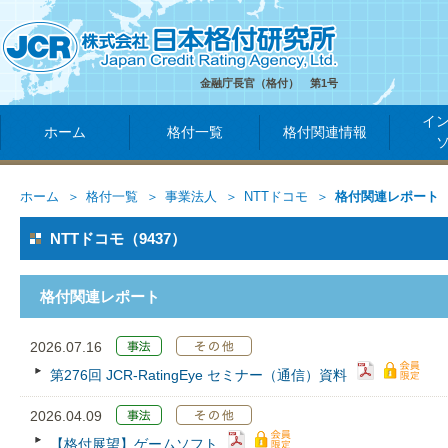
金融庁長官（格付） 第1号
イ
ホーム
格付一覧
格付関連情報
ホーム
格付一覧
事業法人
NTTドコモ
格付関連レポート
NTTドコモ（9437）
格付関連レポート
2026.07.16
第276回 JCR‐RatingEye セミナー（通信）資料
2026.04.09
【格付展望】ゲームソフト