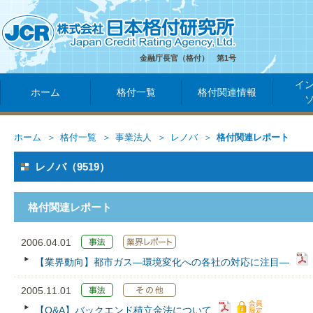
金融庁長官（格付） 第1号
イ
ホーム
格付一覧
格付関連情報
ホーム
格付一覧
事業法人
レノバ
格付関連レポート
レノバ（9519）
格付関連レポート
2006.04.01
【業界動向】都市ガス―環境変化への各社の対応に注目―
2005.11.01
【Q&A】バックエンド積立金法について