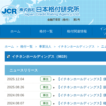
金融庁長官（格付） 第1号
イ
ホーム
格付一覧
格付関連情報
ホーム
格付一覧
事業法人
イチネンホールディングス
ニ
イチネンホールディングス（9619）
ニュースリリース
2025.12.04
【イチネンホールディングス】債
2025.08.26
【イチネンホールディングス】据置
2024.09.06
【イチネンホールディングス】債
2024.08.07
【イチネンホールディングス】格上げ