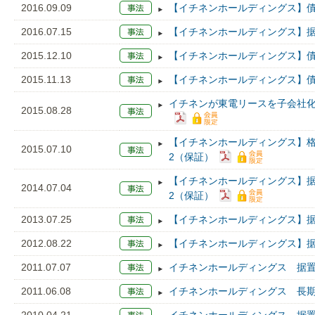
2016.09.09
【イチネンホールディングス】債
2016.07.15
【イチネンホールディングス】据置
2015.12.10
【イチネンホールディングス】債
2015.11.13
【イチネンホールディングス】債
イチネンが東電リースを子会社
2015.08.28
【イチネンホールディングス】格上
2015.07.10
2（保証）
【イチネンホールディングス】据置
2014.07.04
2（保証）
2013.07.25
【イチネンホールディングス】据置
2012.08.22
【イチネンホールディングス】据置
2011.07.07
イチネンホールディングス 据置：
2011.06.08
イチネンホールディングス 長期優