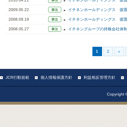
2010.04.21
イチネンホールディングス 据置：
2009.05.22
イチネンホールディングス 据置：
2008.09.19
イチネンホールディングス 据置：
2008.05.27
イチネングループの持株会社体
1
2
»
JCR行動規範
個人情報保護方針
利益相反管理方針
Copyright