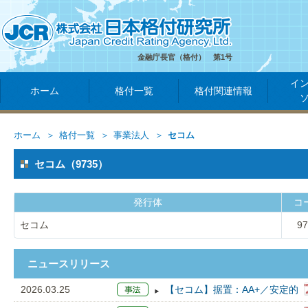
金融庁長官（格付） 第1号
イ
ホーム
格付一覧
格付関連情報
ホーム
格付一覧
事業法人
セコム
セコム（9735）
発行体
コ
セコム
97
ニュースリリース
2026.03.25
【セコム】据置：AA+／安定的