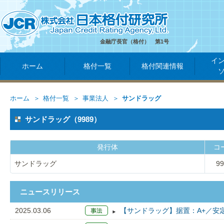
金融庁長官（格付） 第1号
イ
ホーム
格付一覧
格付関連情報
ホーム
格付一覧
事業法人
サンドラッグ
サンドラッグ（9989）
発行体
コ
サンドラッグ
99
ニュースリリース
2025.03.06
【サンドラッグ】据置：A+／安